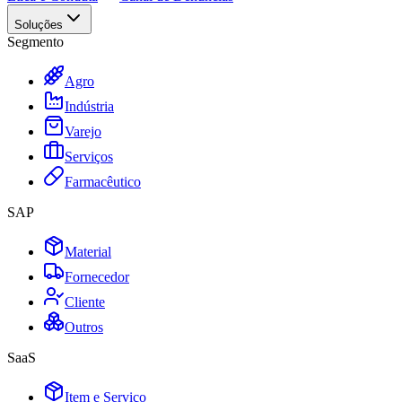
Soluções
Segmento
Agro
Indústria
Varejo
Serviços
Farmacêutico
SAP
Material
Fornecedor
Cliente
Outros
SaaS
Item e Serviço