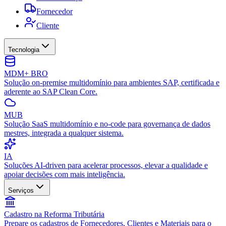
Fornecedor
Cliente
Tecnologia
MDM+ BRO
Solução on-premise multidomínio para ambientes SAP, certificada e
aderente ao SAP Clean Core.
MUB
Solução SaaS multidomínio e no-code para governança de dados
mestres, integrada a qualquer sistema.
IA
Soluções AI-driven para acelerar processos, elevar a qualidade e
apoiar decisões com mais inteligência.
Serviços
Cadastro na Reforma Tributária
Prepare os cadastros de Fornecedores, Clientes e Materiais para o