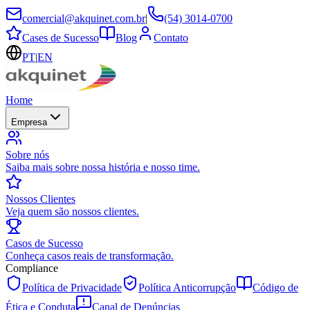
comercial@akquinet.com.br
|
(54) 3014-0700
Cases de Sucesso
Blog
Contato
PT
|
EN
Home
Empresa
Sobre nós
Saiba mais sobre nossa história e nosso time.
Nossos Clientes
Veja quem são nossos clientes.
Casos de Sucesso
Conheça casos reais de transformação.
Compliance
Política de Privacidade
Política Anticorrupção
Código de
Ética e Conduta
Canal de Denúncias